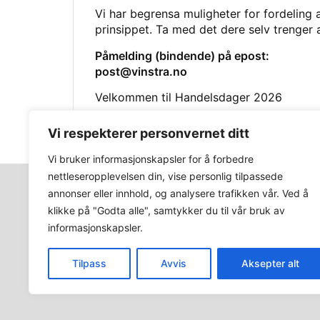
Vi har begrensa muligheter for fordeling a
prinsippet. Ta med det dere selv trenger a
Påmelding (bindende) på epost:
post@vinstra.no
Velkommen til Handelsdager 2026
Hilsen Vinstra markedsforening
Vi respekterer personvernet ditt
Vi bruker informasjonskapsler for å forbedre
nettleseropplevelsen din, vise personlig tilpassede
© 2025 Vinstra Markedsforening.
annonser eller innhold, og analysere trafikken vår. Ved å
klikke på "Godta alle", samtykker du til vår bruk av
informasjonskapsler.
Tilpass
Avvis
Aksepter alt